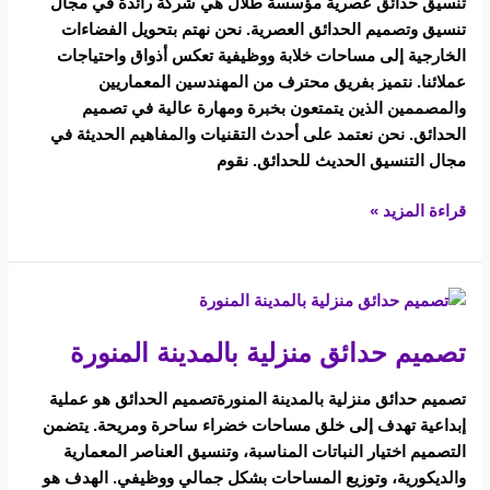
وتصاميم
تنسيق حدائق عصرية مؤسسة طلال هي شركة رائدة في مجال
مذهلة
تنسيق وتصميم الحدائق العصرية. نحن نهتم بتحويل الفضاءات
0548440516
الخارجية إلى مساحات خلابة ووظيفية تعكس أذواق واحتياجات
عملائنا. نتميز بفريق محترف من المهندسين المعماريين
والمصممين الذين يتمتعون بخبرة ومهارة عالية في تصميم
الحدائق. نحن نعتمد على أحدث التقنيات والمفاهيم الحديثة في
مجال التنسيق الحديث للحدائق. نقوم
قراءة المزيد »
تصميم
حدائق
تصميم حدائق منزلية بالمدينة المنورة
منزلية
بالمدينة
تصميم حدائق منزلية بالمدينة المنورةتصميم الحدائق هو عملية
المنورة
إبداعية تهدف إلى خلق مساحات خضراء ساحرة ومريحة. يتضمن
التصميم اختيار النباتات المناسبة، وتنسيق العناصر المعمارية
والديكورية، وتوزيع المساحات بشكل جمالي ووظيفي. الهدف هو