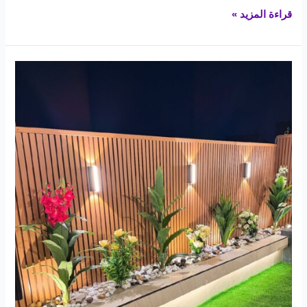
قراءة المزيد »
احواض
زراعية
بالمدينة
المنورة