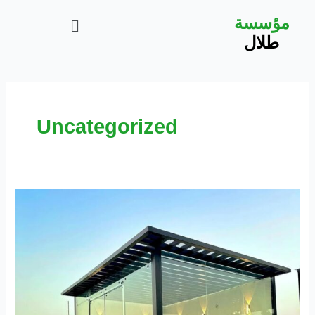
خطي
Menu
مؤسسة
لى
طلال
لمحتوى
Uncategorized
غرف
زجاجية
بالمدينة
المنورة