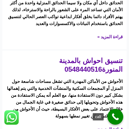
الحدائق داخل أي مكان ولا سيما الحدائق المنزلية واحدة من أكثر
الأمان التي تساعد المرء على الشعور بالراحة والاسترخاء، لذلك
يهتم الأفراد دائما بخلق أفكار ابداعية تواكب العصر الحالي لتنسيق
الحدائق باستخدام النباتات والاكسسوارات والعديد
قراءة المزيد »
تنسيق احواش بالمدينة
تنسيق
احواش
المنورة0548440516
بالمدينة
المنورة0548440516
الأحواش من الأماكن المهدرة التي تشغل مساحات شاسعة حول
المنزل أو المجمعات السكنية والمنشآت الخدمية والتي يتم إهمالها
بشكل كبير دون الاستفادة منها، مع العلم أنه يمكن الاستفادة من
هذه الأحواش وتحويلها إلى حدائق صغيرة في غاية الجمال من
خلال الاعتماد على بعض الأفكار البسيطة، حيث أن الأحواش من
الأماكن التي يمكن تغيير نمطها بسهولة
call