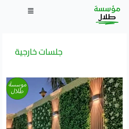
خطي
Menu
مؤسسة
لى
لمحتوى
طلال
جلسات خارجية
استغلال
السطح
حديقة
|
زراعة
الاسطح
المنزلية