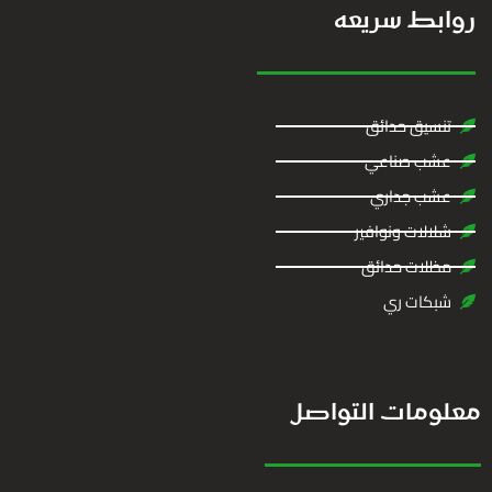
روابط سريعه
تنسيق حدائق
عشب صناعي
عشب جداري
شلالات ونوافير
مظلات حدائق
شبكات ري
معلومات التواصل