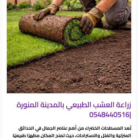
المنورة
|0548440516
زراعة العشب الطبيعي بالمدينة المنورة
|0548440516
تُعد المسطحات الخضراء من أهم عناصر الجمال في الحدائق
المنزلية والفلل والاستراحات، حيث تمنح المكان مظهرًا طبيعيًا