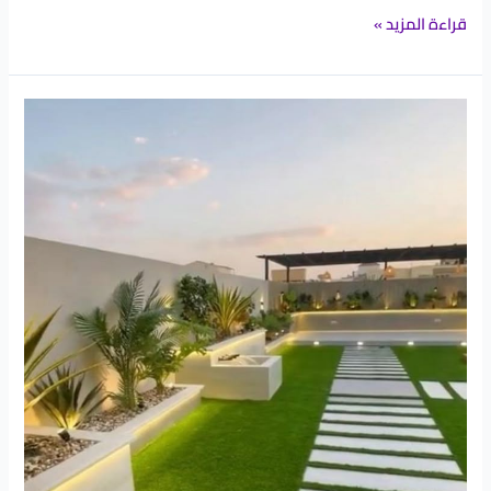
قراءة المزيد »
تصميم
المسطحات
الخضراء
للمنازل
والفلل
في
المدينة
المنورة