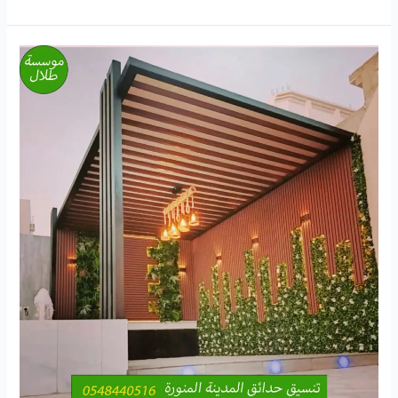
ارقام
تنسيق
حدائق
منزلية
05484 40516