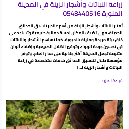
زراعة النباتات وأشجار الزينة في المدينة
المنورة 0548440516
تُعتبر النباتات وأشجار الزينة من أهم عناصر تنسيق الحدائق
الحديثة، فهي تضيف للمكان لمسة جمالية طبيعية وتساعد على
خلق بيئة مريحة ومليئة بالحيوية. كما تساهم الأشجار والنباتات
في تحسين جودة الهواء وتوفير الظلال الطبيعية وإضفاء ألوان
متنوعة تجعل الحديقة أكثر جاذبية على مدار العام. وتوفر
مؤسسة طلال لتنسيق الحدائق خدمات متخصصة في زراعة
النباتات وأشجار الزينة […]
قراءة المزيد »
زراعة
العشب
الطبيعي
بالمدينة