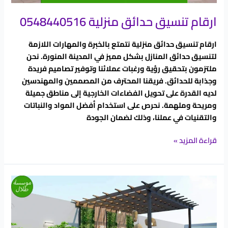
ارقام تنسيق حدائق منزلية 05484 40516
ارقام تنسيق حدائق منزلية نتمتع بالخبرة والمهارات اللازمة
لتنسيق حدائق المنازل بشكل مميز في المدينة المنورة. نحن
ملتزمون بتحقيق رؤية ورغبات عملائنا وتوفير تصاميم فريدة
وجذابة للحدائق. فريقنا المحترف من المصممين والمهندسين
لديه القدرة على تحويل الفضاءات الخارجية إلى مناطق جميلة
ومريحة وملهمة. نحرص على استخدام أفضل المواد والنباتات
والتقنيات في عملنا، وذلك لضمان الجودة
قراءة المزيد »
تنسيق
حوش
البيت
صغير