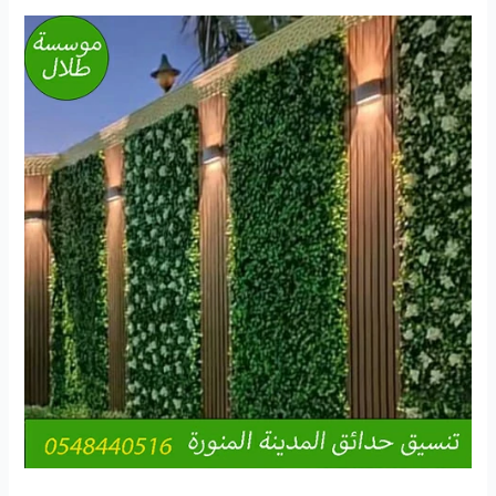
استغلال
السطح
حديقة
|
زراعة
الاسطح
المنزلية