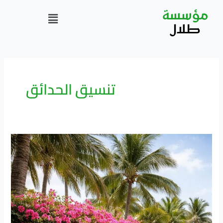
خطي
Menu
مؤسسة
لى
لمحتوى
طلال
تنسيق الحدائق
زراعة
النباتات
وأشجار
الزينة
في
المدينة
المنورة
0548440516