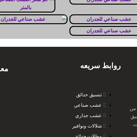
روابط سريعه
معل
تنسيق حدائق
عشب صناعي
 من
عشب جداري
سيق
ت
شلالات ونوافير
مظلات حدائق