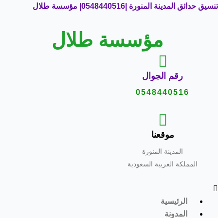
خطي
Men
Post
تنسيق حدائق المدينة المنورة |0548440516| مؤسسة طلال
لى
navigation
لمحتوى
مؤسسة
طلال
رقم الجوال
0548440516
موقعنا
المدينة المنورة
المملكة العربية السعودية
الرئيسية
المدونة