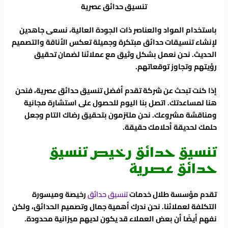
تنسيق حدائق عصرية
باستخدام المواد والعناصر ذات الجودة العالية، نسعى جاهدين
لإنشاء تنسيقات حدائق مبتكرة وجميلة تعكس الأناقة والتصميم
الحديث. نحن نعمل بشكل وثيق مع عملائنا لضمان تحقيق
رؤيتهم وتجاوز توقعاتهم.
إذا كنت تبحث عن شركة تقدم أفضل تنسيق حدائق عصرية، فنحن
هنا لمساعدتك. اتصل بنا اليوم للحصول على استشارة مجانية
ومناقشة مشروعك. نحن ملتزمون بتحقيق رضاك التام وجعل
حلمك لحديقة أحلامك حقيقة.
تنسيق حدائق رخيص تنسيق
حدائق عصرية
تقدم مؤسسة طلال خدمات
تنسيق حدائق
رخيصة وميسورة
التكلفة لعملائنا. نحن ندرك أهمية جمال وتصميم الحدائق، ولكن
نفهم أيضًا أن بعض العملاء قد يكون لديهم ميزانية محدودة.