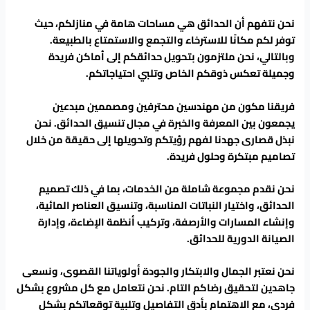
نحن نتفهم أن الحدائق هي مساحات هامة في منازلكم، حيث
توفر لكم مكانًا للاسترخاء والتجمع والاستمتاع بالطبيعة.
وبالتالي، نحن ملتزمون بتحويل حدائقكم إلى أماكن فريدة
وجميلة تعكس ذوقكم الخاص وتلبي احتياجاتكم.
فريقنا مكون من مهندسين محترفين ومصممين مبدعين
يجمعون بين المعرفة والخبرة في مجال تنسيق الحدائق. نحن
نبذل قصارى جهدنا لفهم رؤيتكم وتحويلها إلى حقيقة من خلال
تصاميم مبتكرة وحلول فريدة.
نحن نقدم مجموعة شاملة من الخدمات، بما في ذلك تصميم
الحدائق، واختيار النباتات المناسبة، وتنسيق العناصر المائية،
وإنشاء المسارات والأرصفة، وتركيب أنظمة الإضاءة، وإدارة
الصيانة الدورية للحدائق.
نحن نعتبر الجمال والابتكار والجودة أولوياتنا القصوى، ونسعى
جاهدين لتحقيق رضاكم التام. نحن نتعامل مع كل مشروع بشكل
فردي، مع الاهتمام بأدق التفاصيل وتلبية توقعاتكم بشكل