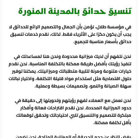
تنسيق حدائق بالمدينة المنورة
في مؤسسة طلال، نؤمن بأن الجمال والتصميم الرائع للحدائق لا
يجب أن يكون حكرًا على الأثرياء فقط. لذلك، نقدم خدمات تنسيق
حدائق بأسعار مناسبة للجميع.
نحن نتفهم أن لديك ميزانية محدودة ونحن هنا لمساعدتك في
تنفيذ رؤيتك بأفضل طريقة ممكنة بالتكلفة المناسبة. نحن نقدم
خيارات متنوعة ومرنة لتلبية متطلباتك وميزانيتك. يمكننا توفير
حلول اقتصادية مثل استخدام مواد قليلة التكلفة، واختيار نباتات
سهلة الصيانة والنمو، وتصميمات بسيطة وعملية.
نحن نعمل مع العملاء لفهم رؤيتهم وتحويلها إلى حقيقة في
حدود الميزانية المحددة. نحن نقدم اقتراحات فعالة وأفكار
مبتكرة للتصميم والتنسيق تلبي احتياجاتك وتحقق توقعاتك
بأقل تكلفة ممكنة.
بغض النظر عن حجم الحديقة أو الميزانية المتاحة، نحن نضمن