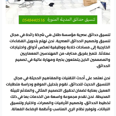
تنسيق حدائق عصرية مؤسسة طلال هي شركة رائدة في مجال
تنسيق وتصميم الحدائق العصرية. نحن نهتم بتحويل الفضاءات
الخارجية إلى مساحات خلابة ووظيفية تعكس أذواق واحتياجات
عملائنا. نتميز بفريق محترف من المهندسين المعماريين
والمصممين الذين يتمتعون بخبرة ومهارة عالية في تصميم
الحدائق.
نحن نعتمد على أحدث التقنيات والمفاهيم الحديثة في مجال
التنسيق الحديث للحدائق. نقوم بتحليل الموقع ودراسة متطلبات
العميل بعناية لضمان تحقيق التصميم المثالي والملائم للبيئة
المحيطة. نحن نقدم مجموعة واسعة من الخدمات بما في ذلك
تخطيط الحدائق، وتصميم الأرضيات والممرات، واختيار وتنسيق
النباتات، وتوفير نظام الري المناسب وأنظمة الإضاءة الفعالة.