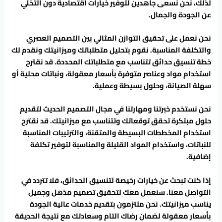
لذلك، نحن نسعى جاهدين لتوفير خيارات اقتصادية دون التخلي
عن الجودة والجمال.
نحن نعمل على تحقيق التوازن المثالي بين التصميم العصري
والتكلفة المناسبة. نقوم بتحليل متطلباتك وميزانيتك ونقدم لك
خطة تنسيق حدائق تتناسب مع متطلباتك المحددة. قد نقترح
استخدام مواد وعناصر متوفرة بأسعار معقولة، ونباتات محلية أو
سهلة الصيانة، وحلول بسيطة وعملية.
نحن نستخدم خبرتنا ومهارتنا في مجال التصميم الحديث لتقديم
حلول مبتكرة تحقق توقعاتك وتتناسب مع ميزانيتك. قد نقترح
استخدام المخططات البسيطة والمتقنة، والترتيبات المناسبة
للنباتات، واستخدام المواد القليلة والمناسبة لتوفير تكلفة
إضافية.
إذا كنت تبحث عن خيارات رخيصة لتنسيق الحدائق، فلا تتردد في
التواصل معنا. سنعمل معك لتحقيق تصميم مذهل وجميل
يناسب ميزانيتك. نحن ملتزمون بتقديم خدمات عالية الجودة
بأسعار معقولة لضمان رضاك التام وسعادتك مع نتيجة الحديقة