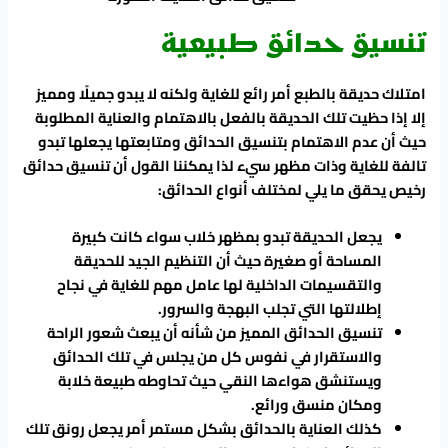
تنسيق حدائق طبيعية
امتلاك حديقة بالطبع أمر رائع للغاية ولكنه لا يبدو جميلًا ومميز
إلا إذا حظيت تلك الحديقة بالفعل بالاهتمام والعناية المطلوبة
حيث أن عدم الاهتمام بتنسيق الحدائق ومتابعتها يجعلها تبدو
تالفة للغاية وذات مظهر سيء لذا يمكننا القول أن تنسيق حدائق
رخيص يحقق ما يلي لمختلف أنواع الحدائق:
يجعل الحديقة تبدو بمظهر خلاب سواء كانت كبيرة
المساحة أو صغيرة حيث أن التنظيم الجيد للحديقة
والتقسيمات الداخلية لها عامل مهم للغاية في نجاح
إطلالتها التي تجلب البهجة والسرور.
تنسيق الحدائق المميز من شأنه أن يبعث شعور الراحة
والاستقرار في نفوس كل من يجلس في تلك الحدائق
ويستنشق هواءها النقي حيث تحاوطه طبيعة خلابة
ومكان منسق ورائع.
كذلك العناية بالحدائق بشكل مستمر أمر يجعل رونق تلك