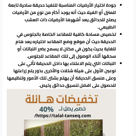
جودة اختيار الأرضيات المناسبة لتنفيذ حديقة ساحرة تابعة
للمنزل أو الفيلا حيث أنه يوجد أكثر من نوع من الأرضيات
يصلح للحدائق يعد أشهرها الأرضيات ذات العشب
الطبيعي.
تخصيص مساحة كافية للمقاعد الخاصة بالجلوس في
الحديقة حيث أن موقع وضع المقاعد اختياره يعد هام
للغاية بحيث يكون في مكان لا يسمح بضرر النباتات أو
سحقها أثناء الوصول إلى تلك المقاعد للجلوس.
النباتات التي يتم الاعتناء بها داخل الحديقة تأتي على
نوعين الأول على هيئة شتلات والأخرى بذور يتم زراعتها
وعلى منسق الحديقة أن يهتم بشتى تلك الأمور وتنظيمها
للحصول على افضل تنسيق حدائق رخيص.