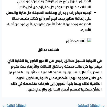
الحدائق لا يزول مع مرور الوقت ويضمن نمو صحي
للنباتات داخلها حيث توفر كل ما يلزم من أجل ذلك.
ترميم ديكورات وجدران ومقاعد الحديقة كل فترة والعمل
على إضافة مظهر جديد لهم أمر رائع كذلك يضيف حياة
للحديقة ويجعلها الملجأ الآمن والهادئ لأي فرد من أفراد
الأسرة.
شلالات حدائق
في النهاية تنسيق حدائق رخيص من الأمور الضرورية للغاية التي
يهتم بها كل مالك حديقة وعاشق للنباتات والأزهار حيث يقوم
البعض بأعمال التنسيق والتنفيذ المميز للحدائق والاهتمام بها
من خلال مجهوداتهم الشخصية حال كانوا يمتلكون الخبرة
الكافية لذلك بينما يلجأ الآخرون إلى شركات متخصصة في ذلك
الشأن يمكنها تصميم أجمل الحدائق والإبداع فيها.
→
المقالة السابقة
المقالة التالية
←