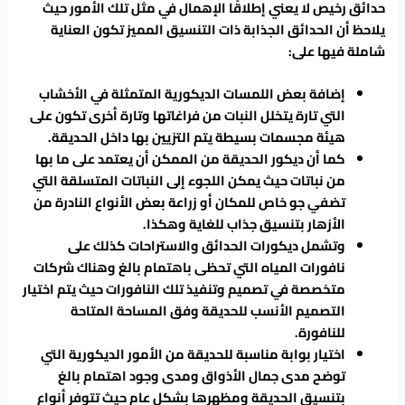
حدائق رخيص لا يعني إطلاقًا الإهمال في مثل تلك الأمور حيث
يلاحظ أن الحدائق الجذابة ذات التنسيق المميز تكون العناية
شاملة فيها على:
إضافة بعض اللمسات الديكورية المتمثلة في الأخشاب
التي تارة يتخلل النبات من فراغاتها وتارة أخرى تكون على
هيئة مجسمات بسيطة يتم التزيين بها داخل الحديقة.
كما أن ديكور الحديقة من الممكن أن يعتمد على ما بها
من نباتات حيث يمكن اللجوء إلى النباتات المتسلقة التي
تضفي جو خاص للمكان أو زراعة بعض الأنواع النادرة من
الأزهار بتنسيق جذاب للغاية وهكذا.
وتشمل ديكورات الحدائق والاستراحات كذلك على
نافورات المياه التي تحظى باهتمام بالغ وهناك شركات
متخصصة في تصميم وتنفيذ تلك النافورات حيث يتم اختيار
التصميم الأنسب للحديقة وفق المساحة المتاحة
للنافورة.
اختيار بوابة مناسبة للحديقة من الأمور الديكورية التي
توضح مدى جمال الأذواق ومدى وجود اهتمام بالغ
بتنسيق الحديقة ومظهرها بشكل عام حيث تتوفر أنواع