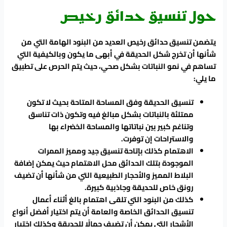
حول تنسيق حدائق رخيص
يتضمن تنسيق حدائق رخيص العديد من البنود الهامة التي من
شأنها أن تخرج شكل الحديقة في أبهى ما يكون وبالكيفية التي
تساهم في نمو النباتات بشكل صحي، حيث يتم الحرص على تطبيق
ما يلي:
تنسيق الحديقة وفق المساحة المتاحة بحيث لا تكون
ممتلئة بالنباتات بشكل مبالغ فيه وتكون ذات تناسق
وتناغم كبير بين نباتاتها والمساحة الخضراء بها
والاستراحات إن توفرت.
الاهتمام كذلك بإتاحة تنسيق جيد ومميز الممرات
الموجودة بتلك الحدائق محل الاهتمام حيث يمكن إضافة
البلاط المميز والأحجار الطبيعية التي من شأنها أن تضيف
رونق خاص للحديقة وجاذبية كبيرة.
كذلك من البنود التي تلقى اهتمام بالغ أثناء أعمال
تنسيق الحدائق الخاصة والعامة أن يتم اختيار أفضل أنواع
الأشجار التي يمكن أن تضيف جمالًا للحديقة وكذلك اختيار