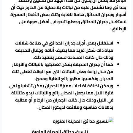
البالغ فلا يعقل أن يكون كل هذا الجهد من تنسيق واعتناء
بحدائق وما تشتمل عليه من نباتات بلا حماية من الخارج حيث أن
أسوار وجدران الحدائق هامة للغاية وتلك بعض الأفكار المميزة
لاستغلال جدران الحدائق وجعلها تبدو في أفضل صورة على
الإطلاق:
استغلال بعض أجزاء جدران الحدائق في صناعة شلالات
مياه ذات شكل فريد مما يضيف أناقة وجمال للحديقة
وذلك حال كانت المساحة تسمح بتنفيذ ذلك.
كما أن جدران الحديقة يمكن تغطيتها بالنباتات والأزهار
من خلال زراعة بعض النباتات التي مع الوقت تغطي تلك
الجدران وتكسبها مظهر رائع للغاية ومميز.
ويمكن اضافة اضاءات مميزة للجدران يمكن تشغيلها في
فترة الليل مما يجعل المكان رائع والنباتات تبدو متلألئة
في الليل وذلك حال كانت الجدران من الرخام أو مطلية
بدهانات مناسبة وملائمة لديكور المكان.
تنسيق حدائق المدينة المنورة