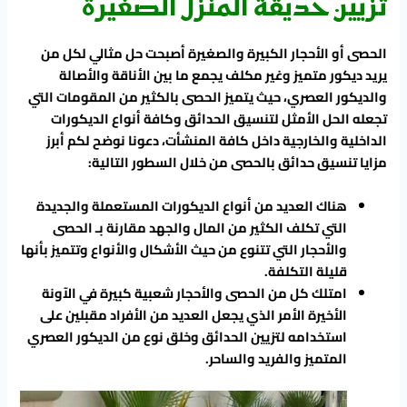
تزيين حديقة المنزل الصغيرة
الحصى أو الأحجار الكبيرة والصغيرة أصبحت حل مثالي لكل من
يريد ديكور متميز وغير مكلف يجمع ما بين الأناقة والأصالة
والديكور العصري، حيث يتميز الحصى بالكثير من المقومات التي
تجعله الحل الأمثل لتنسيق الحدائق وكافة أنواع الديكورات
الداخلية والخارجية داخل كافة المنشأت، دعونا نوضح لكم أبرز
مزايا تنسيق حدائق بالحصى من خلال السطور التالية:
هناك العديد من أنواع الديكورات المستعملة والجديدة
التي تكلف الكثير من المال والجهد مقارنة بـ الحصى
والأحجار التي تتنوع من حيث الأشكال والأنواع وتتميز بأنها
قليلة التكلفة.
امتلك كل من الحصى والأحجار شعبية كبيرة في الآونة
الأخيرة الأمر الذي يجعل العديد من الأفراد مقبلين على
استخدامه لتزيين الحدائق وخلق نوع من الديكور العصري
المتميز والفريد والساحر.