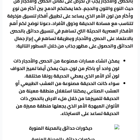
بالحصى والأحجار يجب أن نحرص على تماثل الحصى والأحجار من
حيث النوع واللون والحجم، كما يمكنكم الدمج بين أكثر من نوع
وأكثر من لون الأمر الذي يساعد على تطبيق أفكار تنسيق مزخرفة
تتناسب مع مساحة الحديقة وذوق الأفراد، دعونا نوضح لكم أهم
الأفكار العصرية الحديثة التي تساهم في تنسيق حدائق بالحصى
بالاعتماد على الحصى والأحجار وبطريقة تساهم في إبراز جمال
الحدائق والحصول على مظهر جذاب من خلال السطور التالية:
يمكن انشاء مسارات مصنوعة من الحصى والأحجار ذات
لون واحد أو باكثر من لون، حيث يمكن أيضا تمييز الحواف
لون أخر الأمر الذي يعطي الحديقة رونقا مختلفة.
سواء كانت الحديقة مصنوعة من العشب الطبيعي أو
العشب الصناعي يمكننا استغلال منطقة معينة من
الحديقة لتمييزها من خلال ملء الارض بالحصى ذات
الألوان المبهجة الأمر الذي يجعلها منطقة مميزة من
الحديقة تساعد على الاسترخاء.
ديكورات حدائق يالمدينة المنورة