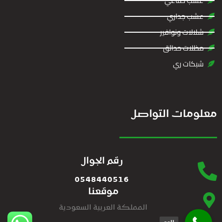
عشب صناعي
عشب جداري
شلالات ونوافير
مظلات حدائق
شبكات ري
معلومات التواصل
رقم الجوال
0548440516
موقعنا
المملكة العربية السعودية