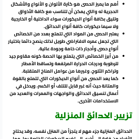
أهم ما يميز الحصى هو كثرة الألوان و الأنواع والأشكال
الحجرية له والتي يمكن أن تتناسب مع كافة الأذواق
وتليق بكافة أنواع الديكورات سواء الداخلية أو الخارجية
ولا سيما ديكورات كافة أنواع الحدائق.
يعتبر الحصى من المواد التي تتمتع بعدد من الخصائص
التي تجعل عمره الافتراضي طويل لذلك ينصح دائما باختيار
أنواع حصى وأحجار ذات خامة وجودة عالية.
من أبرز الخصائص التي يتمتع بها الحصة كونه مقاوم جيد
للرطوبة ودرجات الحرارة المرتفعة وتساقط الأمطار
وتراكم الثلوج، وغيرها من عوامل المناخ المتقلبة.
كما يعد الحصى من أنواع الديكورات التي تتمتع بالقوة
والمتانة حيث أنه غير قابل للتلف أو الكسر، ويدخل في
أعمال تنسيق الحدائق والواجهات والممرات والعديد من
الاستخدامات الأخرى.
تزيين الحدائق المنزلية
الحدائق المنزلية جزء مهم لا يتجزأ من المنزل نفسه، وقد يحتاج
الأفراد من فترة إلى أخرى إلى تغيير الديكورات الخاصة بها، مما