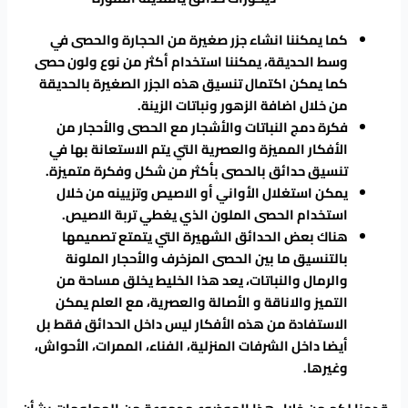
كما يمكننا انشاء جزر صغيرة من الحجارة والحصى في
وسط الحديقة، يمكننا استخدام أكثر من نوع ولون حصى
كما يمكن اكتمال تنسيق هذه الجزر الصغيرة بالحديقة
من خلال اضافة الزهور ونباتات الزينة.
فكرة دمج النباتات والأشجار مع الحصى والأحجار من
الأفكار المميزة والعصرية التي يتم الاستعانة بها في
تنسيق حدائق بالحصى بأكثر من شكل وفكرة متميزة.
يمكن استغلال الأواني أو الاصيص وتزيينه من خلال
استخدام الحصى الملون الذي يغطي تربة الاصيص.
هناك بعض الحدائق الشهيرة التي يتمتع تصميمها
بالتنسيق ما بين الحصى المزخرف والأحجار الملونة
والرمال والنباتات، يعد هذا الخليط يخلق مساحة من
التميز والاناقة و الأصالة والعصرية، مع العلم يمكن
الاستفادة من هذه الأفكار ليس داخل الحدائق فقط بل
أيضا داخل الشرفات المنزلية، الفناء، الممرات، الأحواش،
وغيرها.