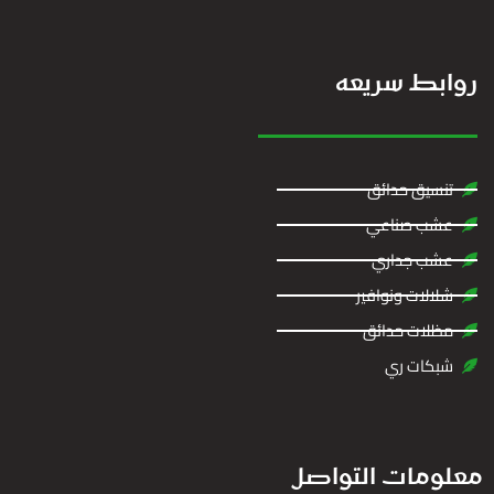
روابط سريعه
تنسيق حدائق
عشب صناعي
عشب جداري
شلالات ونوافير
مظلات حدائق
شبكات ري
معلومات التواصل