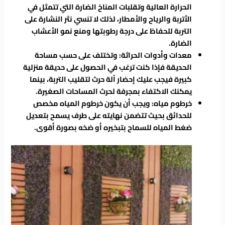
الحرارة العالية وتقلبات المناخ الضارة التي تتمثل في
الأتربة والرياح والأمطار، لذلك لا تنسي نثر النشارة على
التربة للحفاظ على درجة رطوبتها ومنع نمو الأعشاب
الضارة.
معدات وأدوات الحراثة: وتختلف على حسب مساحة
الحديقة فإذا كنت ترغب في الحصول على حديقة منزلية
كبيرة فيجب عليك إحضار آلة حرث لتقليب التربة، بينما
يمكنك الاكتفاء بمجرفة لحرث المساحات الصغيرة.
خرطوم مياه: ويجب أن يكون خرطوم المياه مخصص
للحدائق بحيث تتضمن نهايته على طرف يسمح بتعديل
ضغط المياه للسماح بتبخيره أو ضخه بصورة أقوى.