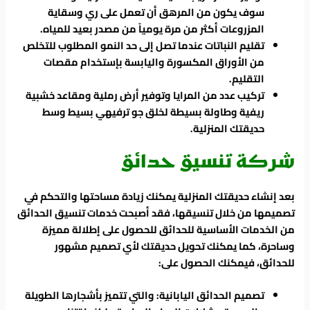
سوف يكون من المرهق أن تعمل على ري وسقاية
المزروعات أكثر من مرة يومياً من مصدر بعيد للمياه.
تقليم النباتات عندما تصل إلى حد النمو المطلوب للتخلص
من الأوراق المكسورة واليابسة بإستخدام مقصات
التقليم.
تركيب عدد من المرايا وتوفير أرض رملية ومقاعد خشبية
ريفية وطاولة بسيطة لخلق جو ترفيهي بسيط وسط
حديقتك المنزلية.
شركة تنسيق حدائق
بعد إنشاء حديقتك المنزلية يمكنك زيادة مساحتها والتحكم في
تصميمها من خلال تنسيقها، فقد أصبحت خدمات تنسيق الحدائق
من الخدمات الأساسية للحدائق للحصول على إطلالة مميزة
وساحرة، كما يمكنك تحويل حديقتك لأي تصميم مشهور
للحدائق، فيمكنك الحصول على:
تصميم الحدائق اليابانية: والتي تتميز بأشجارها الطويلة