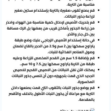
مناسبة من التربة.
قم بصنع ثقوب صغيرة بالتربة بإستخدام سكين صغير
لزراعة جذور النباتات.
قم بتحريك الأصيص لإدخال كمية مناسبة من الهواء واحذر
من زراعة الجذور بأماكن قريب من بعضها بل اترك مسافة
بين كل جذر والآخر.
في حالة إستخدام الأصيص الزجاجي عليك وضع طبقة
يتراوح سمكها بين 2 سم و2.5 من الحجر بالقاع لضمان
وصول العناصر الغذائية للنبات.
قم بإضافة 1.5 سم من الفحم المخصص للزراعة وعليه
طبقة من التربة يتراوح سمكها بين 7.5 و 10 سم،.
يمكنك الآن نقل النباتات من الاصيص القديم للاصيص
الجديد الذي قمت بتجهيزه دون أن تلمس جذور النباتات
المكسورة.
قم بوضع جذور النبات بالثقوب التي قمت بصنعها داخل
التربة مع مراعاة أن يكون النبات الأطول بالخلف والأقصر
بالمقدمة.