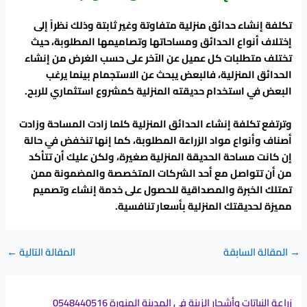
تكلفة إنشاء حدائق منزلية متفاوتة وغير ثابتة وذلك نظراً إلى
إختلاف أنواع الحدائق ومساحاتها وتصاميمها المطلوبة، حيث
تختلف متطلبات كل عميل عن الآخر على حسب الغرض من إنشاء
الحدائق المنزلية، فالبعض يبحث عن الاستجمام بينما يرغب
البعض في استخدام حديقته المنزلية كمشروع استثماري للربح.
وترتفع تكلفة إنشاء الحدائق المنزلية كلما زادت المساحة وزادت
أصناف وأنواع مواد الزراعة المطلوبة، كما إنها تنخفض في حالة
إن كانت مساحة الحديقة المنزلية صغيرة، ولكن عليك أن تتأكد
من أن تتواصل مع أحد الشركات المتخصصة والمضمونة ممن
تمتلك الخبرة والمصداقية للحصول على خدمة إنشاء وتصميم
مميزة لحديقتك المنزلية بأسعار تنافسية.
→
المقالة السابقة
المقالة التالية
←
زراعة النباتات وأشجار الزينة في المدينة المنورة 0548440516