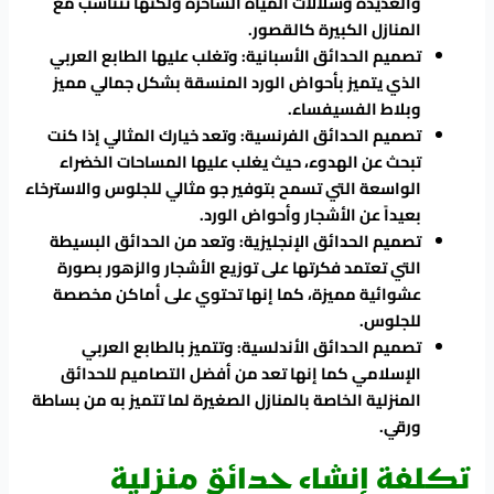
والعديدة وشلالات المياه الساحرة ولكنها تتناسب مع
المنازل الكبيرة كالقصور.
تصميم الحدائق الأسبانية: وتغلب عليها الطابع العربي
الذي يتميز بأحواض الورد المنسقة بشكل جمالي مميز
وبلاط الفسيفساء.
تصميم الحدائق الفرنسية: وتعد خيارك المثالي إذا كنت
تبحث عن الهدوء، حيث يغلب عليها المساحات الخضراء
الواسعة التي تسمح بتوفير جو مثالي للجلوس والاسترخاء
بعيداً عن الأشجار وأحواض الورد.
تصميم الحدائق الإنجليزية: وتعد من الحدائق البسيطة
التي تعتمد فكرتها على توزيع الأشجار والزهور بصورة
عشوائية مميزة، كما إنها تحتوي على أماكن مخصصة
للجلوس.
تصميم الحدائق الأندلسية: وتتميز بالطابع العربي
الإسلامي كما إنها تعد من أفضل التصاميم للحدائق
المنزلية الخاصة بالمنازل الصغيرة لما تتميز به من بساطة
ورقي.
تكلفة إنشاء حدائق منزلية