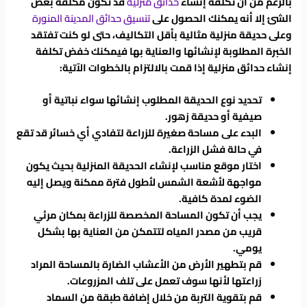
بالرغم من أن تكلفة إنشاء
حدائق منزلية
قد تكون مكلفة بعض
الشئ إلا أنه يمكنك الحصول على
تنسيق حدائق المدينة المنورة
وعلى حديقة منزلية مثالية بأقل التكاليف، حتى لو كنت تفتقد
الخبرة المطلوبة لإنشائها والعناية بها فيمكنك خفض تكلفة
إنشاء حدائق منزلية إذا قمت بالالتزام بالخطوات الآتية:
تحديد نوع الحديقة المطلوب إنشائها سواء نباتية أو
صيفية أو حديقة زهور.
البدء على مساحة صغيرة للزراعة لتفادي أي خسائر قد تقع
في حالة فشل الزراعة.
اختار موقع مناسب لإنشاء الحديقة المنزلية بحيث يكون
مواجهة لأشعة الشمس لأطول فترة ممكنة ويصل إليه
الضوء لمدة كافية.
يجب أن تكون المساحة المخصصة للزراعة بمكان مرئي
قريب من مصدر المياه لتتمكن من العناية بها بشكل
يومي.
قم بتطهير الأرض من الأعشاب الضارة بالمساحة المراد
زراعتها لأنها سوف تعمل على تلف المزروعات.
قم بتقوية التربة من خلال إضافة طبقة من السماد