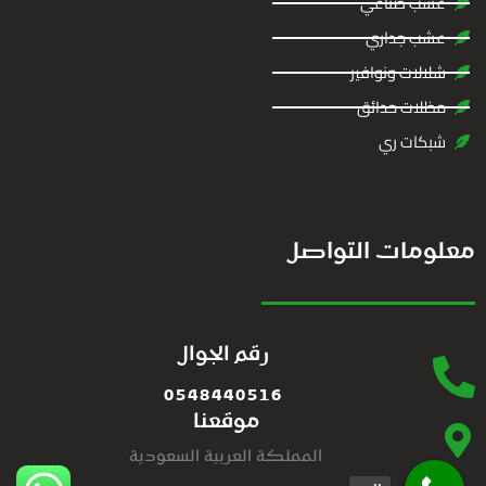
عشب صناعي
عشب جداري
شلالات ونوافير
مظلات حدائق
شبكات ري
معلومات التواصل
رقم الجوال
0548440516
موقعنا
المملكة العربية السعودية