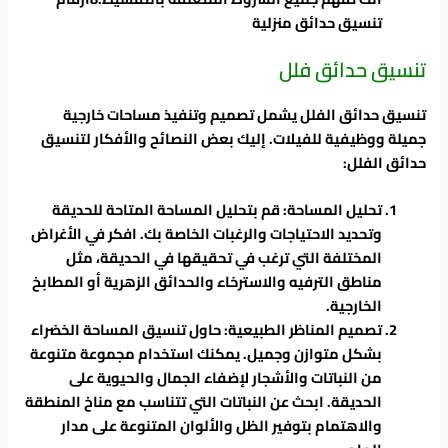
تنسيق حدائق منزلية
تنسيق حدائق فلل
تنسيق حدائق الفلل يشمل تصميم وتنفيذ مساحات خارجية
جميلة ووظيفية للفيلات. إليك بعض النصائح والأفكار لتنسيق
حدائق الفلل:
تحليل المساحة: قم بتحليل المساحة المتاحة للحديقة
وتحديد الاحتياجات والرغبات الخاصة بك. افكر في الأغراض
المختلفة التي ترغب في تحقيقها في الحديقة، مثل
مناطق الترفيه والاسترخاء والحدائق الزهرية أو المطابخ
الخارجية.
تصميم المناظر الطبيعية: حاول تنسيق المساحة الخضراء
بشكل متوازن وجميل. يمكنك استخدام مجموعة متنوعة
من النباتات والأشجار لإضفاء الجمال والحيوية على
الحديقة. ابحث عن النباتات التي تتناسب مع مناخ المنطقة
والاهتمام بتوفير الظل والألوان المتنوعة على مدار