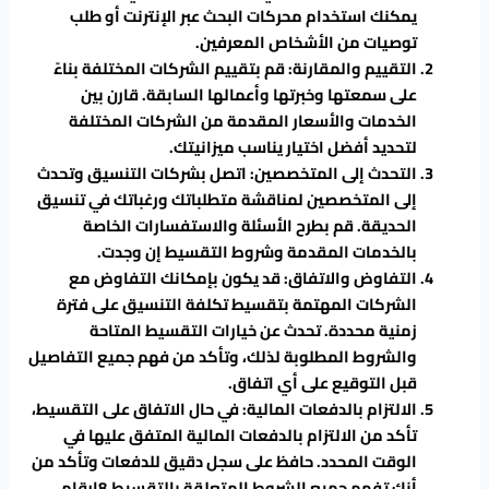
يمكنك استخدام محركات البحث عبر الإنترنت أو طلب
توصيات من الأشخاص المعرفين.
التقييم والمقارنة: قم بتقييم الشركات المختلفة بناءً
على سمعتها وخبرتها وأعمالها السابقة. قارن بين
الخدمات والأسعار المقدمة من الشركات المختلفة
لتحديد أفضل اختيار يناسب ميزانيتك.
التحدث إلى المتخصصين: اتصل بشركات التنسيق وتحدث
إلى المتخصصين لمناقشة متطلباتك ورغباتك في تنسيق
الحديقة. قم بطرح الأسئلة والاستفسارات الخاصة
بالخدمات المقدمة وشروط التقسيط إن وجدت.
التفاوض والاتفاق: قد يكون بإمكانك التفاوض مع
الشركات المهتمة بتقسيط تكلفة التنسيق على فترة
زمنية محددة. تحدث عن خيارات التقسيط المتاحة
والشروط المطلوبة لذلك، وتأكد من فهم جميع التفاصيل
قبل التوقيع على أي اتفاق.
الالتزام بالدفعات المالية: في حال الاتفاق على التقسيط،
تأكد من الالتزام بالدفعات المالية المتفق عليها في
الوقت المحدد. حافظ على سجل دقيق للدفعات وتأكد من
أنك تفهم جميع الشروط المتعلقة بالتقسيط.8ارقام