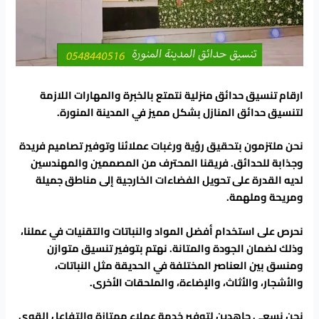
ارقام تنسيق حدائق منزلية نتمتع بالخبرة والمهارات اللازمة
لتنسيق حدائق المنازل بشكل مميز في المدينة المنورة.
نحن ملتزمون بتحقيق رؤية ورغبات عملائنا وتوفير تصاميم فريدة
وجذابة للحدائق. فريقنا المحترف من المصممين والمهندسين
لديه القدرة على تحويل الفضاءات الخارجية إلى مناطق جميلة
ومريحة وملهمة.
نحرص على استخدام أفضل المواد والنباتات والتقنيات في عملنا،
وذلك لضمان الجودة والمتانة. نهتم بتوفير تنسيق متوازن
ومنسق بين العناصر المختلفة في الحديقة مثل النباتات،
والأشجار، والأثاث، والإضاءة، والملحقات الأخرى.
نحن نسعى جاهدين لتوفير خدمة عملاء ممتازة والتفاعل القوي